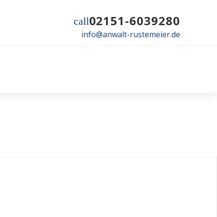
02151-6039280
call
info@anwalt-rustemeier.de