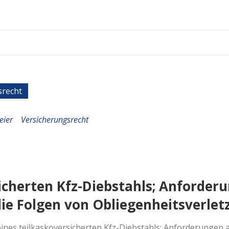
srecht
eier
Versicherungsrecht
icherten Kfz-Diebstahls; Anforder
ie Folgen von Obliegenheitsverle
nes teilkaskoversicherten Kfz-Diebstahls; Anforderungen