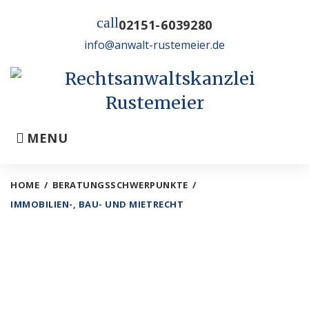
Skip
call
to
02151-6039280
content
info@anwalt-rustemeier.de
MENU
HOME
/
BERATUNGSSCHWERPUNKTE
/
IMMOBILIEN-, BAU- UND MIETRECHT
Immobilien-,
Bau-
IMMOBILIEN-, BAU- UND MIETRECHT
und