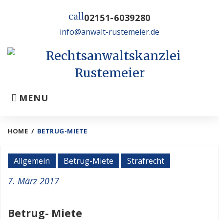
Skip
call
to
02151-6039280
content
info@anwalt-rustemeier.de
MENU
HOME
/
BETRUG-MIETE
Kategorie:
Allgemein
Betrug-Miete
Strafrecht
Betrug-
7. März 2017
Miete
Betrug- Miete