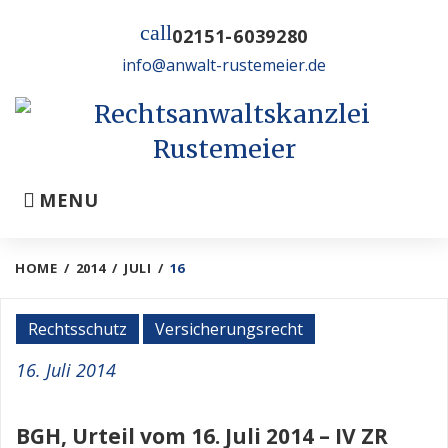
Skip
call
to
02151-6039280
content
info@anwalt-rustemeier.de
MENU
HOME
/
2014
/
JULI
/
16
Tag:
Rechtsschutz
Versicherungsrecht
16.
16. Juli 2014
Juli
BGH, Urteil vom 16. Juli 2014 – IV ZR
2014