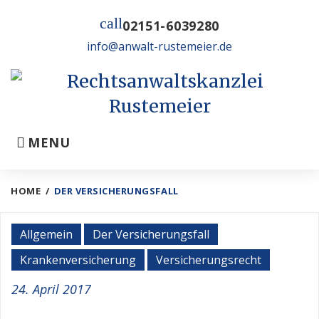
Skip
call
to
02151-6039280
content
info@anwalt-rustemeier.de
MENU
HOME
/
DER VERSICHERUNGSFALL
Kategorie:
Allgemein
Der Versicherungsfall
Der
Krankenversicherung
Versicherungsrecht
Versicherungsfall
24. April 2017