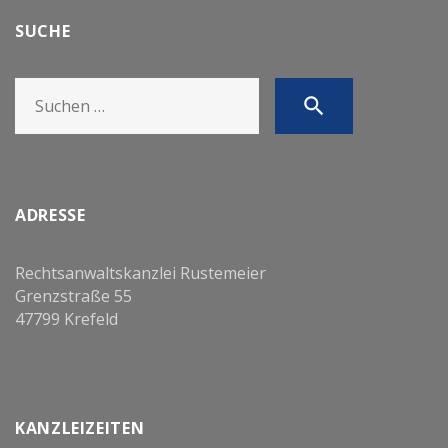
SUCHE
Search
search
for:
ADRESSE
Rechtsanwaltskanzlei Rustemeier
Grenzstraße 55
47799 Krefeld
KANZLEIZEITEN