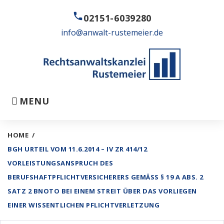
Skip
call
to
02151-6039280
content
info@anwalt-rustemeier.de
MENU
HOME
/
BGH URTEIL VOM 11.6.2014 – IV ZR 414/12
VORLEISTUNGSANSPRUCH DES
BERUFSHAFTPFLICHTVERSICHERERS GEMÄSS § 19 A ABS. 2 S
ATZ 2 BNOTO BEI EINEM STREIT ÜBER DAS VORLIEGEN E
INER WISSENTLICHEN PFLICHTVERLETZUNG