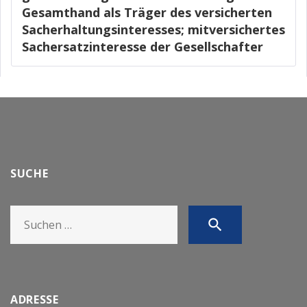
Gesamthand als Träger des versicherten
Sacherhaltungsinteresses; mitversichertes
Sachersatzinteresse der Gesellschafter
SUCHE
Search
search
for:
ADRESSE