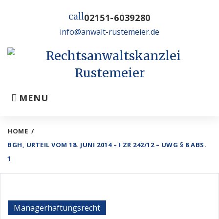
Skip
call
to
02151-6039280
content
info@anwalt-rustemeier.de
MENU
HOME
/
BGH, URTEIL VOM 18. JUNI 2014 – I ZR 242/12 – UWG § 8 ABS.
1
Managerhaftungsrecht